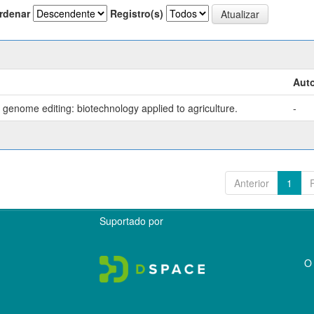
rdenar
Registro(s)
Auto
genome editing: biotechnology applied to agriculture.
-
Anterior
1
Suportado por
O 