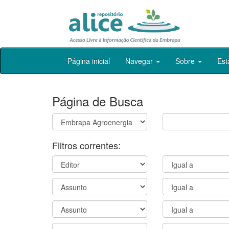
Skip
Página inicial
Navegar
Sobre
Est
navigation
Página de Busca
Filtros correntes: