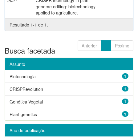
2021
CRISPR technology in plant
-
genome editing: biotechnology
applied to agriculture.
Resultado 1-1 de 1.
Anterior
1
Póximo
Busca facetada
Assunto
Biotecnologia
1
CRISPRevolution
1
Genética Vegetal
1
Plant genetics
1
Ano de publicação