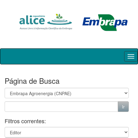
Skip
navigation
Página de Busca
Filtros correntes: