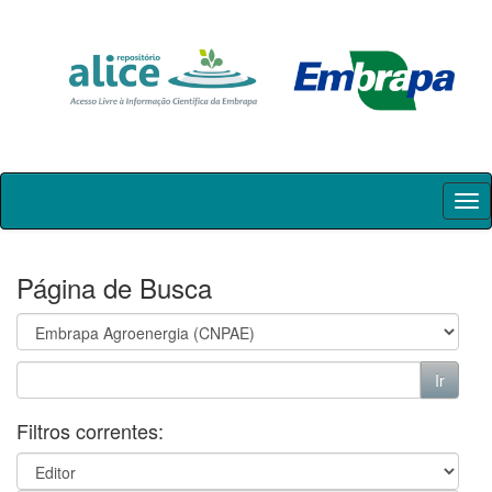
Skip
navigation
Página de Busca
Filtros correntes: