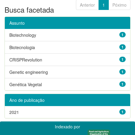
Anterior
1
Póximo
Busca facetada
Assunto
Biotechnology
1
Biotecnologia
1
CRISPRevolution
1
Genetic engineering
1
Genética Vegetal
1
Ano de publicação
2021
1
Indexado por