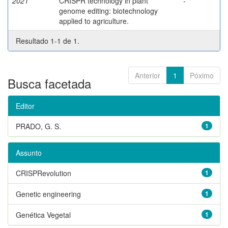
2021
CRISPR technology in plant
-
genome editing: biotechnology
applied to agriculture.
Resultado 1-1 de 1.
Anterior
1
Póximo
Busca facetada
Editor
PRADO, G. S.
1
Assunto
CRISPRevolution
1
Genetic engineering
1
Genética Vegetal
1