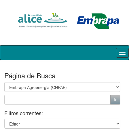
Skip
navigation
Página de Busca
Filtros correntes: