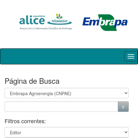
Skip
navigation
Página de Busca
Filtros correntes: