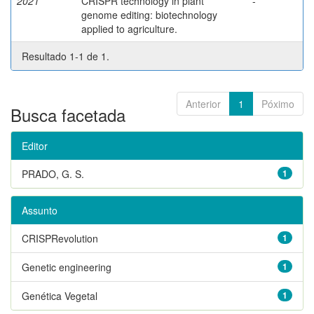
2021
CRISPR technology in plant
-
genome editing: biotechnology
applied to agriculture.
Resultado 1-1 de 1.
Anterior
1
Póximo
Busca facetada
Editor
PRADO, G. S.
1
Assunto
CRISPRevolution
1
Genetic engineering
1
Genética Vegetal
1