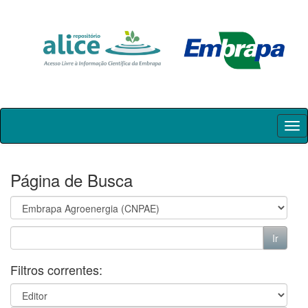
Skip
navigation
Página de Busca
Filtros correntes: