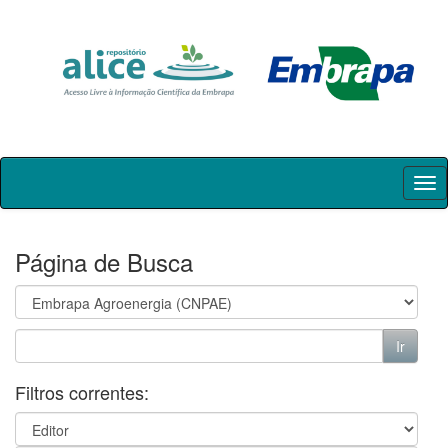
Skip
navigation
Página de Busca
Filtros correntes: