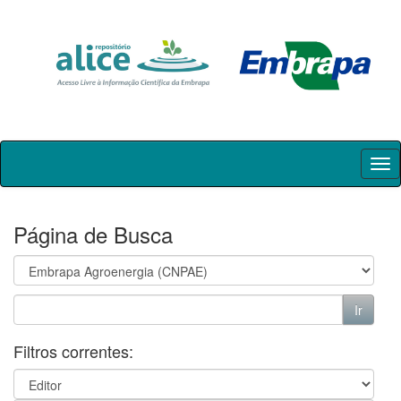
Skip
navigation
Página de Busca
Filtros correntes: