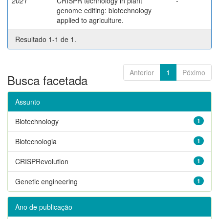
2021
CRISPR technology in plant
-
genome editing: biotechnology
applied to agriculture.
Resultado 1-1 de 1.
Anterior
1
Póximo
Busca facetada
Assunto
Biotechnology
1
Biotecnologia
1
CRISPRevolution
1
Genetic engineering
1
Ano de publicação