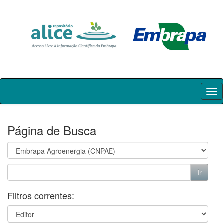
Skip
navigation
Página de Busca
Filtros correntes: