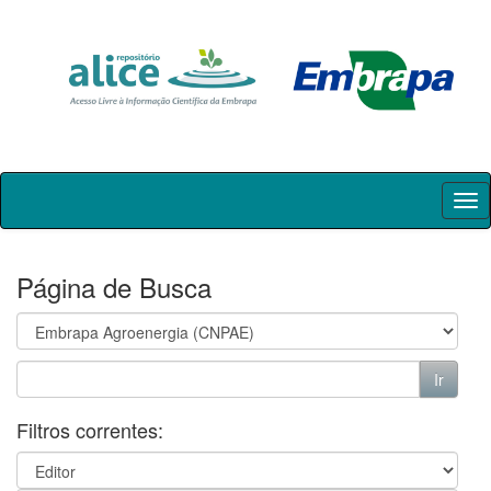
Skip
navigation
Página de Busca
Filtros correntes: