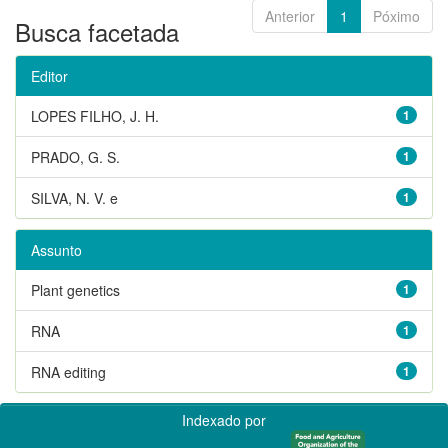
Anterior
1
Póximo
Busca facetada
Editor
LOPES FILHO, J. H.
1
PRADO, G. S.
1
SILVA, N. V. e
1
Assunto
Plant genetics
1
RNA
1
RNA editing
1
Indexado por