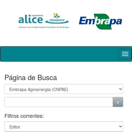
Skip
navigation
Página de Busca
Filtros correntes: