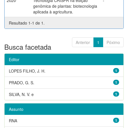
2020
Tecnologia CRISPR na edição
-
genômica de plantas: biotecnologia
aplicada à agricultura.
Resultado 1-1 de 1.
Anterior
1
Póximo
Busca facetada
Editor
LOPES FILHO, J. H.
1
PRADO, G. S.
1
SILVA, N. V. e
1
Assunto
RNA
1