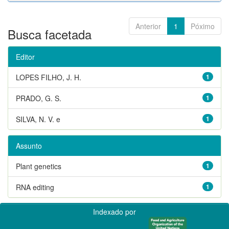
Anterior
1
Póximo
Busca facetada
Editor
LOPES FILHO, J. H.
1
PRADO, G. S.
1
SILVA, N. V. e
1
Assunto
Plant genetics
1
RNA editing
1
Indexado por