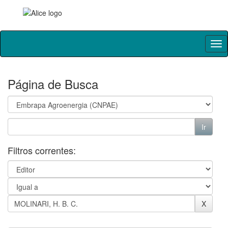
Skip
navigation
Página de Busca
Filtros correntes: