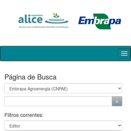
Skip
navigation
Página de Busca
Filtros correntes: