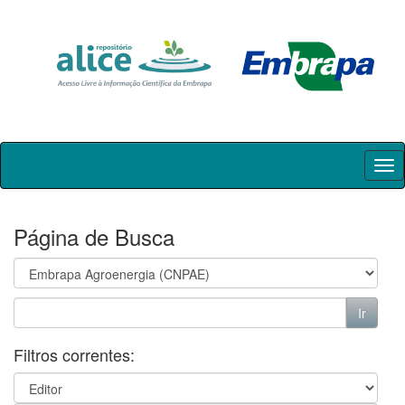
Skip
navigation
Página de Busca
Filtros correntes: