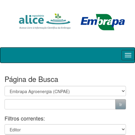
Skip
navigation
Página de Busca
Filtros correntes: