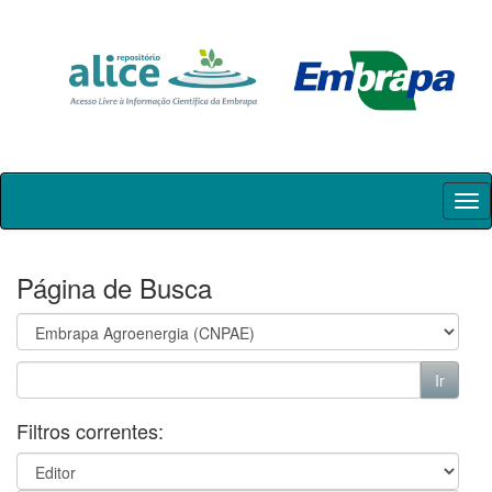
Skip
navigation
Página de Busca
Filtros correntes: