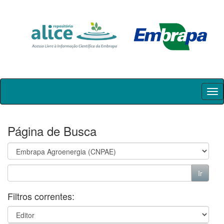
Skip
navigation
Página de Busca
Filtros correntes: