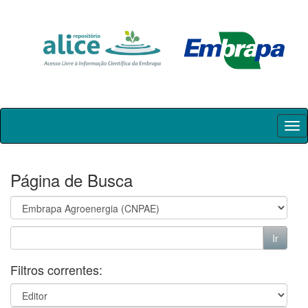
Skip
navigation
Página de Busca
Filtros correntes: