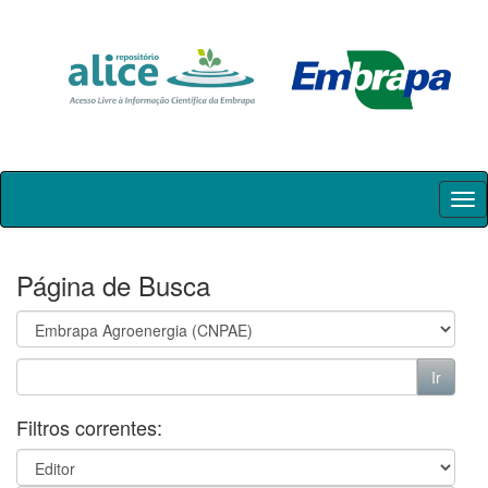
Skip
navigation
Página de Busca
Filtros correntes: