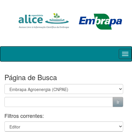
Skip
navigation
Página de Busca
Filtros correntes: