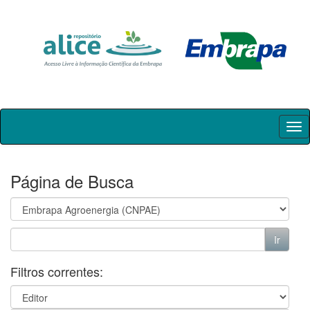
Skip
navigation
Página de Busca
Filtros correntes: