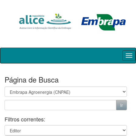
Skip
navigation
Página de Busca
Filtros correntes: