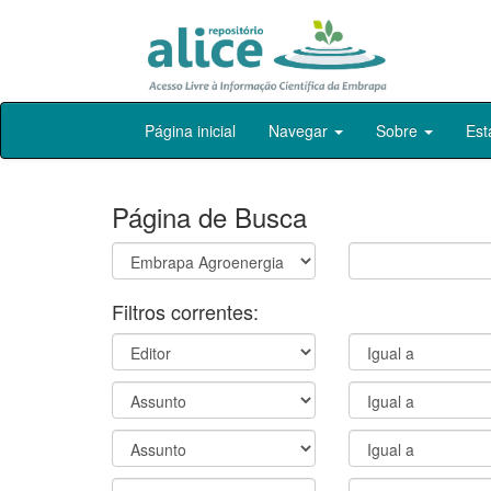
Skip
Página inicial
Navegar
Sobre
Est
navigation
Página de Busca
Filtros correntes: