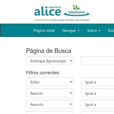
Skip
Página inicial
Navegar
Sobre
Est
navigation
Página de Busca
Filtros correntes: