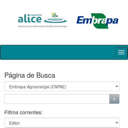
Skip
navigation
Página de Busca
Filtros correntes: