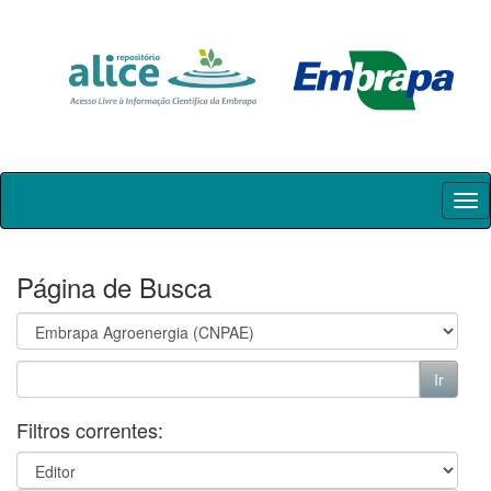
Skip
navigation
Página de Busca
Filtros correntes: