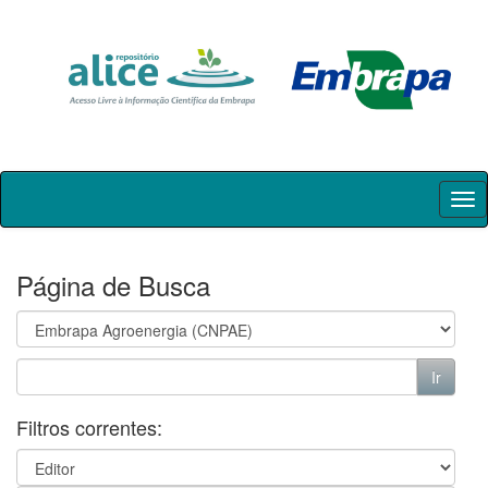
Skip
navigation
Página de Busca
Filtros correntes: