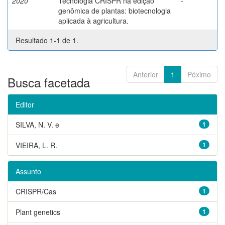
2020
Tecnologia CRISPR na edição
-
genômica de plantas: biotecnologia
aplicada à agricultura.
Resultado 1-1 de 1.
Anterior
1
Póximo
Busca facetada
Editor
SILVA, N. V. e
1
VIEIRA, L. R.
1
Assunto
CRISPR/Cas
1
Plant genetics
1