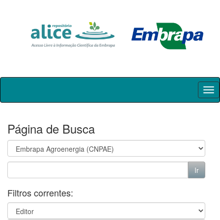
Skip
navigation
Página de Busca
Filtros correntes: