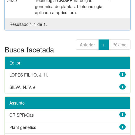
2020
Tecnologia CRISPR na edição
-
genômica de plantas: biotecnologia
aplicada à agricultura.
Resultado 1-1 de 1.
Anterior
1
Póximo
Busca facetada
Editor
LOPES FILHO, J. H.
1
SILVA, N. V. e
1
Assunto
CRISPR/Cas
1
Plant genetics
1