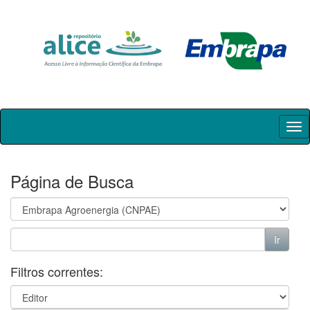
Skip
navigation
Página de Busca
Filtros correntes: