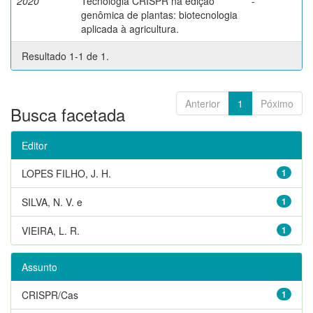
2020
Tecnologia CRISPR na edição
-
genômica de plantas: biotecnologia
aplicada à agricultura.
Resultado 1-1 de 1.
Anterior
1
Póximo
Busca facetada
Editor
LOPES FILHO, J. H.
1
SILVA, N. V. e
1
VIEIRA, L. R.
1
Assunto
CRISPR/Cas
1