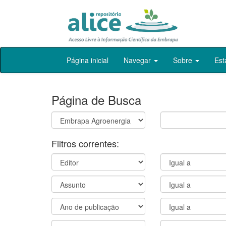
Skip
Página inicial
Navegar
Sobre
Est
navigation
Página de Busca
Filtros correntes: