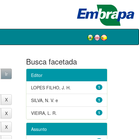
Busca facetada
Editor
LOPES FILHO, J. H.
1
SILVA, N. V. e
1
VIEIRA, L. R.
1
Assunto