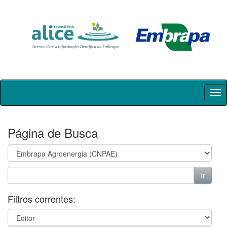
Skip
navigation
Página de Busca
Filtros correntes: