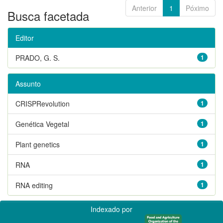
Anterior
1
Póximo
Busca facetada
Editor
PRADO, G. S.
1
Assunto
CRISPRevolution
1
Genética Vegetal
1
Plant genetics
1
RNA
1
RNA editing
1
Indexado por