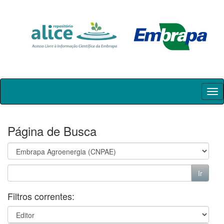
Skip
navigation
Página de Busca
Filtros correntes: