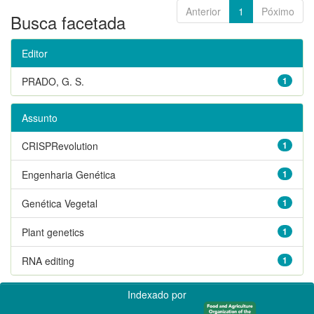
Anterior
1
Póximo
Busca facetada
Editor
PRADO, G. S.
1
Assunto
CRISPRevolution
1
Engenharia Genética
1
Genética Vegetal
1
Plant genetics
1
RNA editing
1
Indexado por