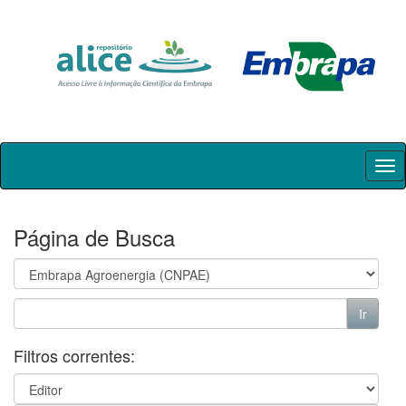
Skip
navigation
Página de Busca
Filtros correntes: