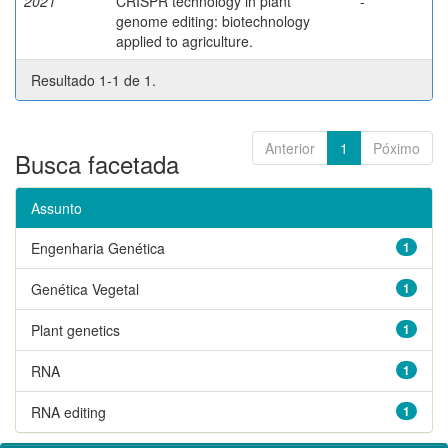
2021
CRISPR technology in plant
-
genome editing: biotechnology
applied to agriculture.
Resultado 1-1 de 1.
Anterior
1
Póximo
Busca facetada
Assunto
Engenharia Genética
1
Genética Vegetal
1
Plant genetics
1
RNA
1
RNA editing
1