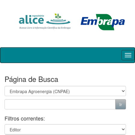
Skip
navigation
Página de Busca
Filtros correntes: