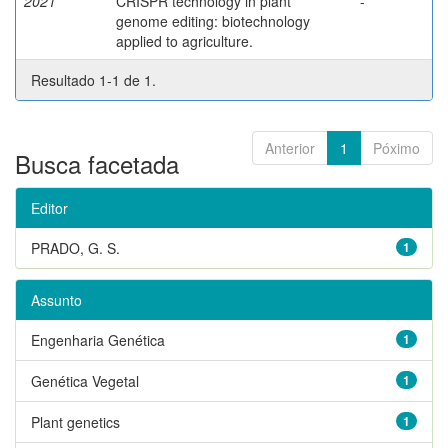
2021
CRISPR technology in plant
-
genome editing: biotechnology
applied to agriculture.
Resultado 1-1 de 1.
Anterior
1
Póximo
Busca facetada
Editor
PRADO, G. S.
1
Assunto
Engenharia Genética
1
Genética Vegetal
1
Plant genetics
1