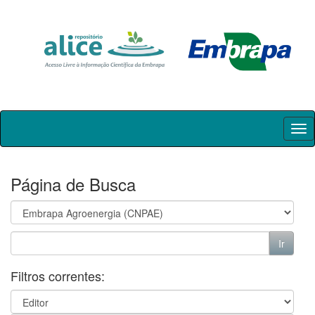
Skip
navigation
Página de Busca
Filtros correntes: