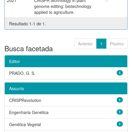
2021
CRISPR technology in plant
-
genome editing: biotechnology
applied to agriculture.
Resultado 1-1 de 1.
Anterior
1
Póximo
Busca facetada
Editor
PRADO, G. S.
1
Assunto
CRISPRevolution
1
Engenharia Genética
1
Genética Vegetal
1