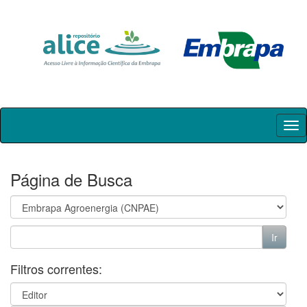
Skip
navigation
Página de Busca
Filtros correntes: