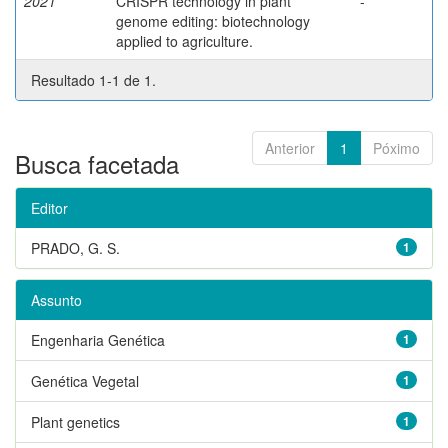
2021
CRISPR technology in plant
-
genome editing: biotechnology
applied to agriculture.
Resultado 1-1 de 1.
Anterior
1
Póximo
Busca facetada
Editor
PRADO, G. S.
1
Assunto
Engenharia Genética
1
Genética Vegetal
1
Plant genetics
1