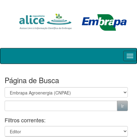
Skip
navigation
Página de Busca
Filtros correntes: