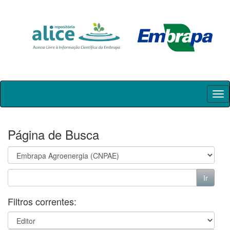
Skip
navigation
Página de Busca
Filtros correntes: