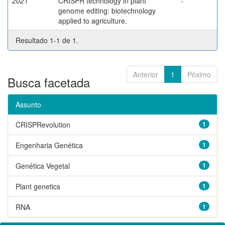
2021
CRISPR technology in plant
-
genome editing: biotechnology
applied to agriculture.
Resultado 1-1 de 1.
Anterior
1
Póximo
Busca facetada
Assunto
CRISPRevolution
1
Engenharia Genética
1
Genética Vegetal
1
Plant genetics
1
RNA
1