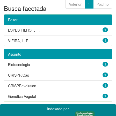
Anterior
1
Póximo
Busca facetada
Editor
LOPES FILHO, J. F.
1
VIEIRA, L. R.
1
Assunto
Biotecnologia
1
CRISPR/Cas
1
CRISPRevolution
1
Genética Vegetal
1
Indexado por