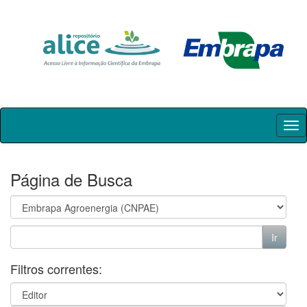
Skip
navigation
Página de Busca
Filtros correntes: