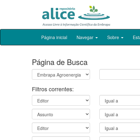
Skip
Página inicial
Navegar
Sobre
Est
navigation
Página de Busca
Filtros correntes: