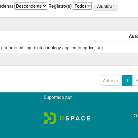
rdenar
Registro(s)
Auto
genome editing: biotechnology applied to agriculture.
-
Anterior
1
Suportado por
O 