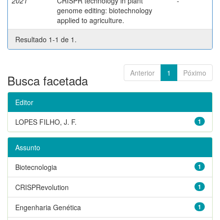
2021
CRISPR technology in plant
-
genome editing: biotechnology
applied to agriculture.
Resultado 1-1 de 1.
Anterior
1
Póximo
Busca facetada
Editor
LOPES FILHO, J. F.
1
Assunto
Biotecnologia
1
CRISPRevolution
1
Engenharia Genética
1