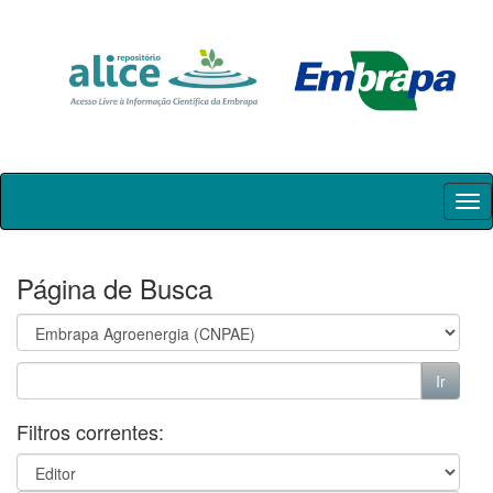
Skip
navigation
Página de Busca
Filtros correntes: