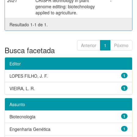
2021
CRISPR technology in plant
-
genome editing: biotechnology
applied to agriculture.
Resultado 1-1 de 1.
Anterior
1
Póximo
Busca facetada
Editor
LOPES FILHO, J. F.
1
VIEIRA, L. R.
1
Assunto
Biotecnologia
1
Engenharia Genética
1