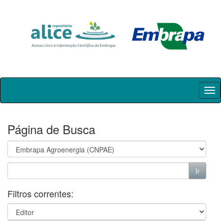
Skip
navigation
Página de Busca
Filtros correntes: