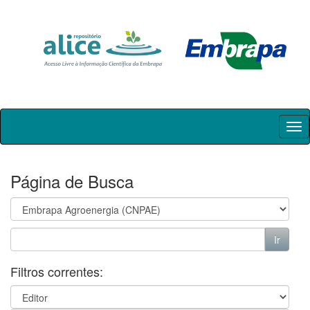
Skip
navigation
Página de Busca
Filtros correntes: