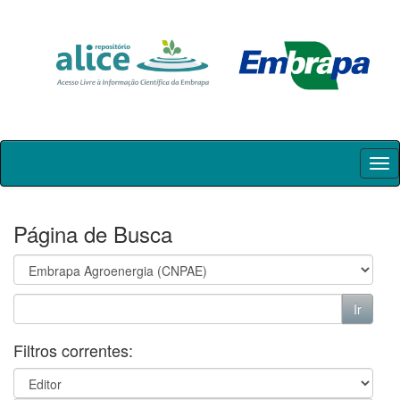
Skip
navigation
Página de Busca
Filtros correntes: