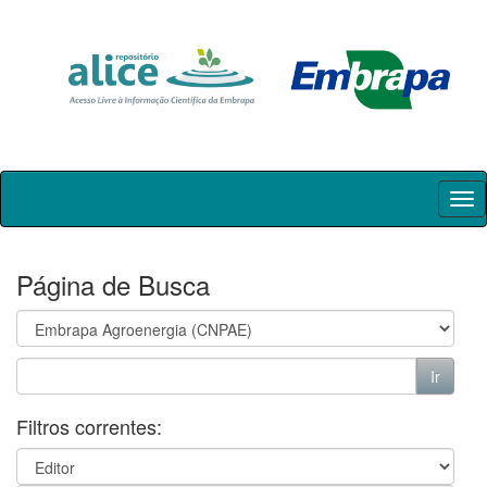
Skip
navigation
Página de Busca
Filtros correntes: