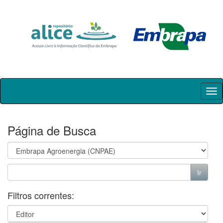
Skip
navigation
Página de Busca
Filtros correntes: