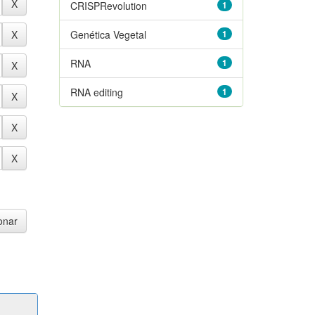
CRISPRevolution
1
Genética Vegetal
1
RNA
1
RNA editing
1