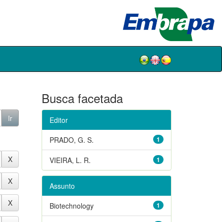
Busca facetada
Editor
PRADO, G. S.
1
VIEIRA, L. R.
1
Assunto
Biotechnology
1