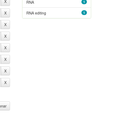
RNA
1
RNA editing
1