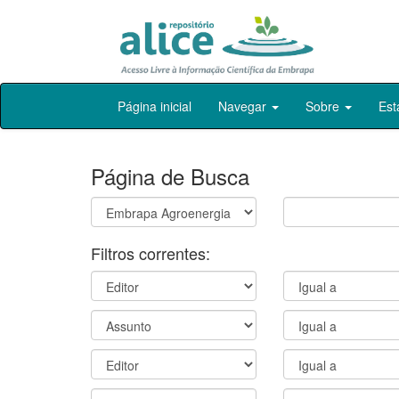
Skip
Página inicial
Navegar
Sobre
Est
navigation
Página de Busca
Filtros correntes: