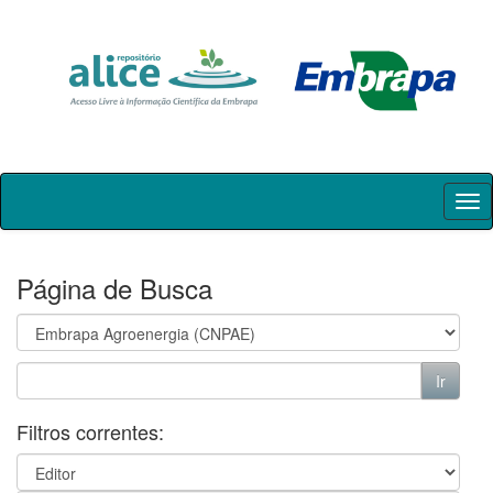
Skip
navigation
Página de Busca
Filtros correntes: